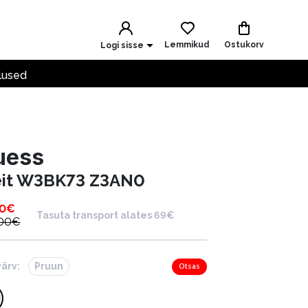
Lemmikud
Ostukorv
Logi sisse
lused
uess
eit W3BK73 Z3AN0
00
€
Tasuta transport alates 69€
.00
€
värv:
Pruun
Otsas