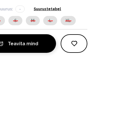
suurus:
-
Suurustetabel
S
S
M
L
XL
Teavita mind