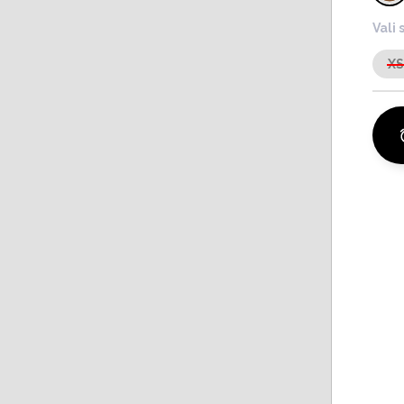
Vali 
X