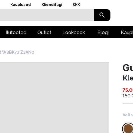
Kauplused
Klienditugi
KKK
Ilutooted
Outlet
Lookbook
Blogi
Kaup
it W3BK73 Z3AN0
G
Kl
75.
150
Vali 