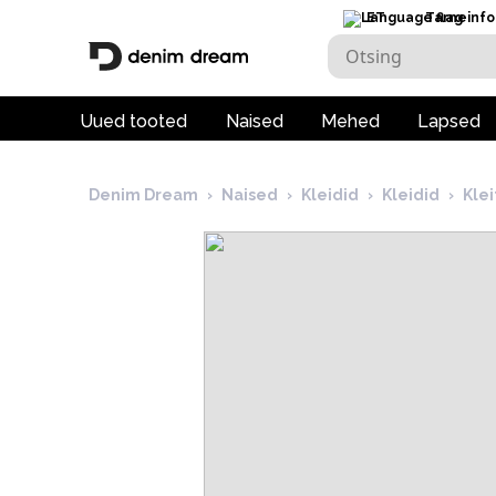
ET
Tarneinfo
Uued tooted
Naised
Mehed
Lapsed
Denim Dream
›
Naised
›
Kleidid
›
Kleidid
›
Kle