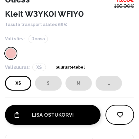
75.00
€
150.00
€
Kleit W3YK0I WFIY0
Tasuta transport alates 69€
Vali värv:
Roosa
Vali suurus:
XS
Suurustetabel
XS
S
M
L
LISA OSTUKORVI