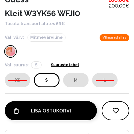
100.00
€
200.00
€
Kleit W3YK56 WFJI0
Tasuta transport alates 69€
Vali värv:
Mitmevärviline
Viimased alles
Vali suurus:
S
Suurustetabel
XS
S
M
L
LISA OSTUKORVI