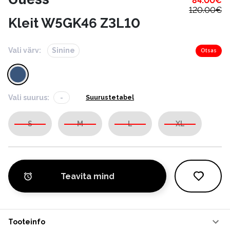
84.00
€
120.00
€
Kleit W5GK46 Z3L10
Vali värv:
Sinine
Otsas
Vali suurus:
-
Suurustetabel
S
M
L
XL
Teavita mind
Tooteinfo