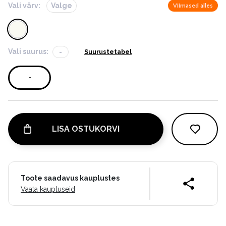
Vali värv:
Valge
Viimased alles
Vali suurus:
-
Suurustetabel
-
LISA OSTUKORVI
Toote saadavus kauplustes
Vaata kaupluseid