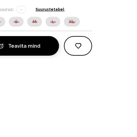
suurus:
-
Suurustetabel
S
S
M
L
XL
Teavita mind