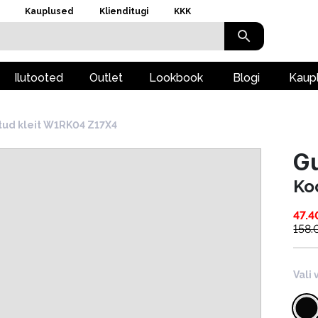
Kauplused
Klienditugi
KKK
Ilutooted
Outlet
Lookbook
Blogi
Kaup
tud kleit W1RK04 Z17X4
G
Ko
47.4
158.
Vali 