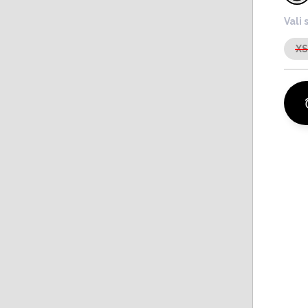
Vali 
X