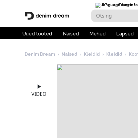
ET
Tarneinfo
Uued tooted
Naised
Mehed
Lapsed
Denim Dream
›
Naised
›
Kleidid
›
Kleidid
›
Koo
VIDEO