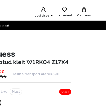
Lemmikud
Ostukorv
Logi sisse
lused
uess
otud kleit W1RK04 Z17X4
0
€
Tasuta transport alates 69€
00
€
värv:
Must
Otsas