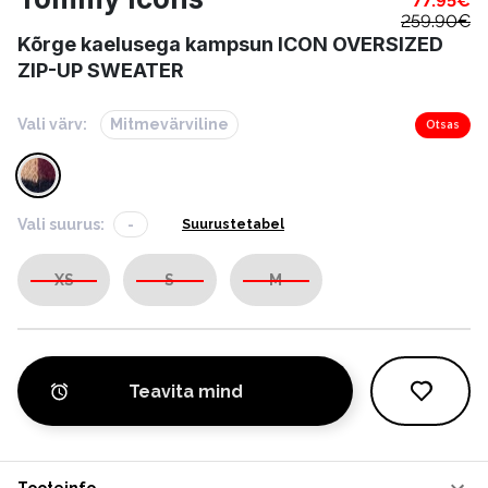
77.95
€
259.90
€
Kõrge kaelusega kampsun ICON OVERSIZED
ZIP-UP SWEATER
Vali värv:
Mitmevärviline
Otsas
Vali suurus:
-
Suurustetabel
XS
S
M
Teavita mind