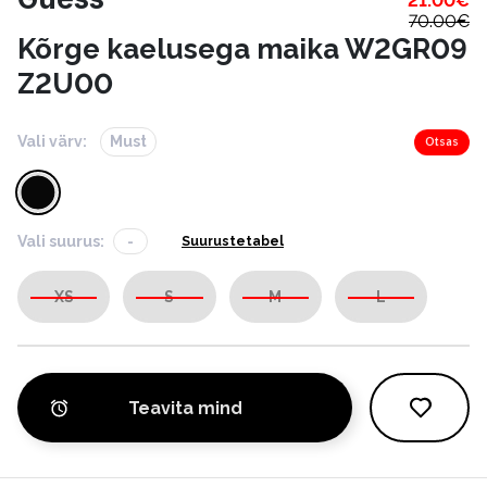
21.00
€
70.00
€
Kõrge kaelusega maika W2GR09
Z2U00
Vali värv:
Must
Otsas
Vali suurus:
-
Suurustetabel
XS
S
M
L
Teavita mind