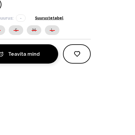
suurus:
-
Suurustetabel
S
S
M
L
Teavita mind