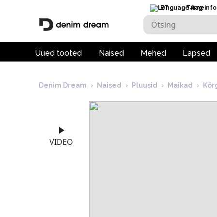
ET
Tarneinfo
Uued tooted
Naised
Mehed
Lapsed
Denim Dream
›
Naised
›
Pluusid
›
Maikad
›
Kõr
VIDEO