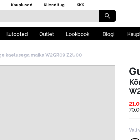
Kauplused
Klienditugi
KKK
Ilutooted
Outlet
Lookbook
Blogi
Kaup
ge kaelusega maika W2GR09 Z2U00
G
Kõ
W2
21.
70.
Vali 