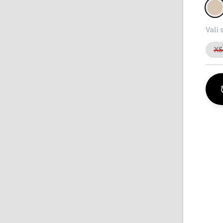
Vali 
X