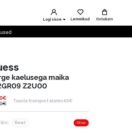
Lemmikud
Ostukorv
Logi sisse
lused
uess
rge kaelusega maika
GR09 Z2U00
00
€
Tasuta transport alates 69€
00
€
värv:
Beež
Otsas