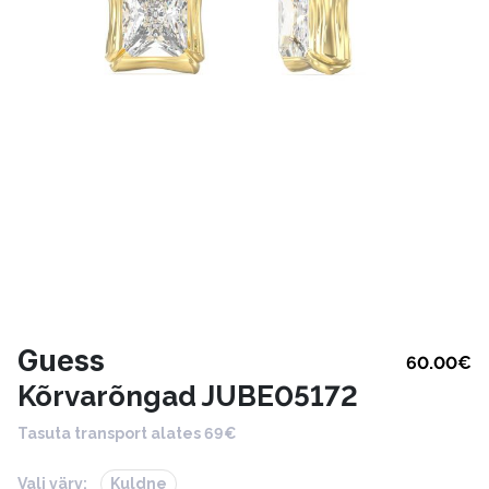
Guess
60.00
€
Kõrvarõngad JUBE05172
Tasuta transport alates 69€
Vali värv:
Kuldne