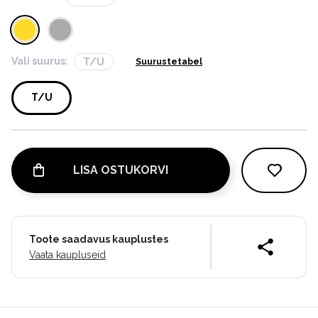
Vali suurus:
T/U
Suurustetabel
T/U
LISA OSTUKORVI
Toote saadavus kauplustes
Vaata kaupluseid