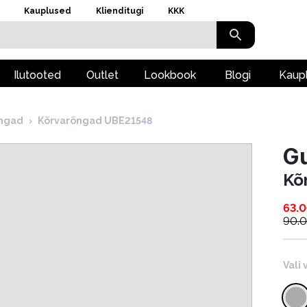
Kauplused
Klienditugi
KKK
Ilutooted
Outlet
Lookbook
Blogi
Kaup
ngad
›
Kõrvarõngad UBE21548
G
Kõ
63.
90.
Vali 