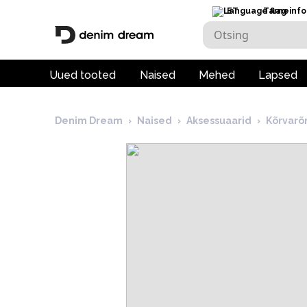
ET
Tarneinfo
Uued tooted
Naised
Mehed
Lapsed
Denim Dream
›
Naised
›
Aksessuaarid
›
Kõrvarõ