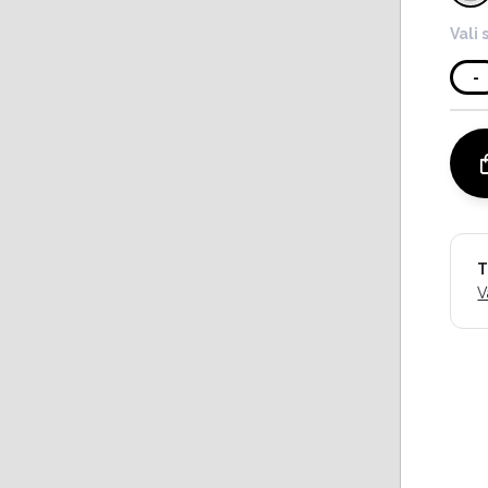
Vali 
-
T
V