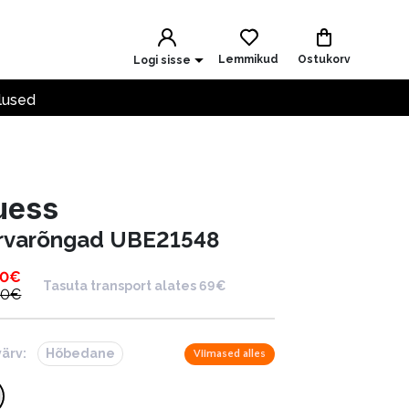
Lemmikud
Ostukorv
Logi sisse
lused
uess
rvarõngad UBE21548
00
€
Tasuta transport alates 69€
00
€
värv:
Hõbedane
Viimased alles