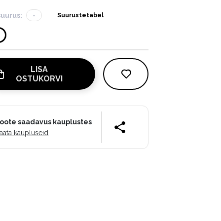
suurus:
-
Suurustetabel
LISA
OSTUKORVI
oote saadavus kauplustes
aata kaupluseid