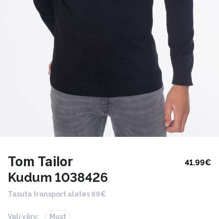
Tom Tailor
41.99
€
Kudum 1038426
Tasuta transport alates 69€
Vali värv:
Must