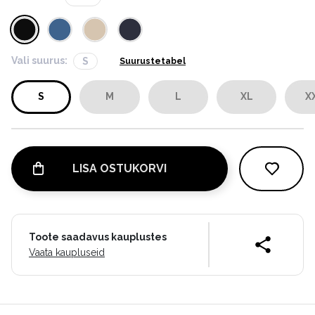
Vali suurus:
S
Suurustetabel
S
M
L
XL
X
LISA OSTUKORVI
Toote saadavus kauplustes
Vaata kaupluseid