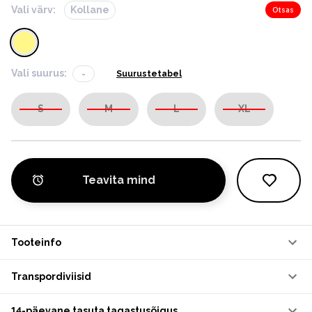
Vali värv:
Kollane
Otsas
Vali suurus:
-
Suurustetabel
S
M
L
XL
Teavita mind
Tooteinfo
Transpordiviisid
14-päevane tasuta tagastusõigus