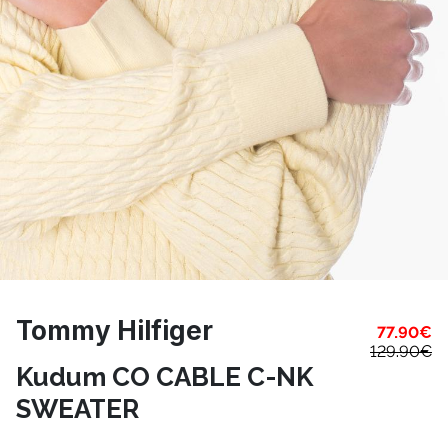
Tommy Hilfiger
77.90
€
129.90
€
Kudum CO CABLE C-NK
SWEATER