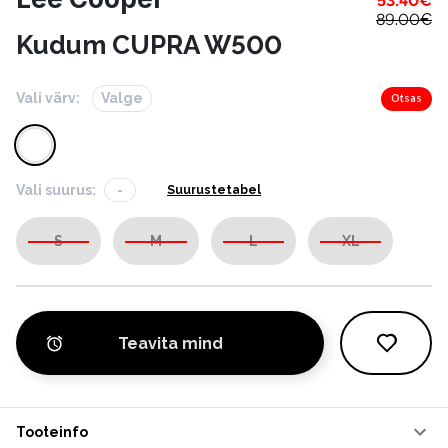
53.40
€
89.00
€
Kudum CUPRA W500
Vali värv:
Valge
Otsas
Vali suurus:
-
Suurustetabel
S
M
L
XL
Teavita mind
Tooteinfo