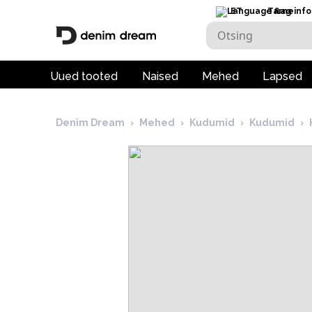
ET
Tarneinfo
Uued tooted
Naised
Mehed
Lapsed
Denim Dream
›
Mehed
›
Kudumid
›
Kudumid
›