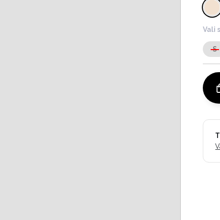
Vali 
S
T
V