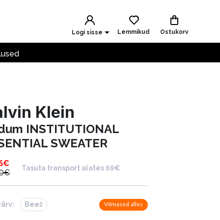
Lemmikud
Ostukorv
Logi sisse
lused
lvin Klein
dum INSTITUTIONAL
SENTIAL SWEATER
5
€
Tasuta transport alates 69€
0
€
värv:
Beež
Viimased alles