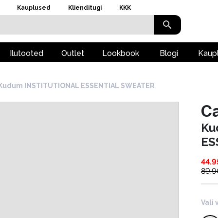
Kauplused
Klienditugi
KKK
Ilutooted
Outlet
Lookbook
Blogi
Kaup
Kudum INSTITUTIONAL ESSENTIAL SWEATER
Ca
Ku
ES
44.9
89.9
Vali 