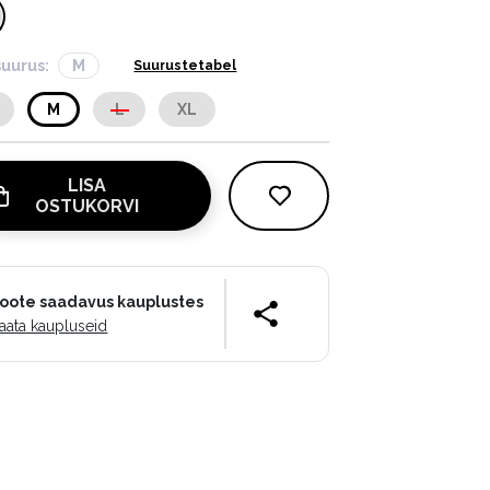
suurus:
M
Suurustetabel
M
L
XL
LISA
OSTUKORVI
oote saadavus kauplustes
aata kaupluseid