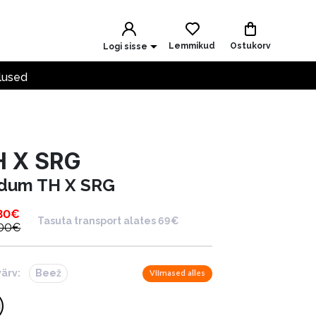
Lemmikud
Ostukorv
Logi sisse
lused
H X SRG
dum TH X SRG
30
€
Tasuta transport alates 69€
.00
€
värv:
Beež
Viimased alles