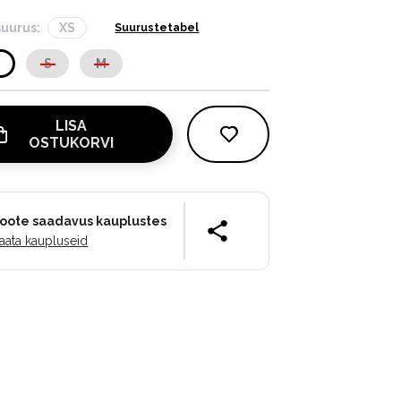
suurus:
XS
Suurustetabel
S
S
M
LISA
OSTUKORVI
oote saadavus kauplustes
aata kaupluseid