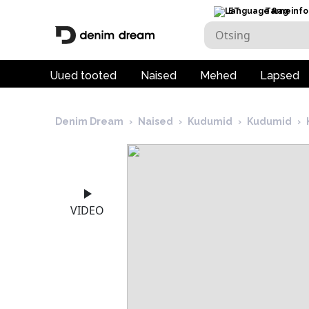
ET
Tarneinfo
Uued tooted
Naised
Mehed
Lapsed
Denim Dream
›
Naised
›
Kudumid
›
Kudumid
›
VIDEO