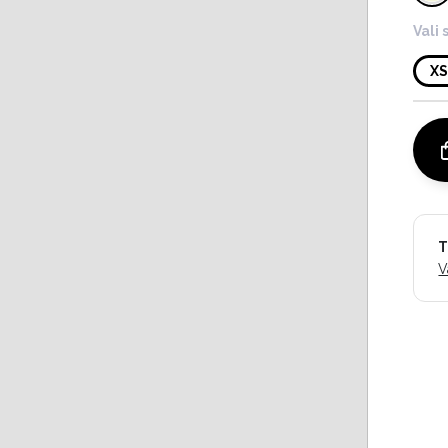
Vali 
X
T
V