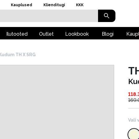
Kauplused
Klienditugi
KKK
Ilutooted
Outlet
Lookbook
Blogi
Kaup
Kudum TH X SRG
T
Ku
118.
169
Vali 