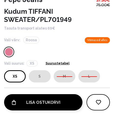
37.50
€
75.00
€
Kudum TIFFANI
SWEATER/PL701949
Tasuta transport alates 69€
Vali värv:
Roosa
Viimased alles
Vali suurus:
XS
Suurustetabel
XS
S
M
L
LISA OSTUKORVI