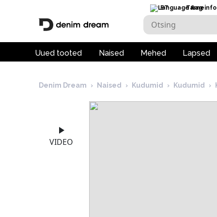
ET
Tarneinfo
Uued tooted
Naised
Mehed
Lapsed
Denim Dream
›
Naised
›
Kudumid
›
Kudumid
›
VIDEO