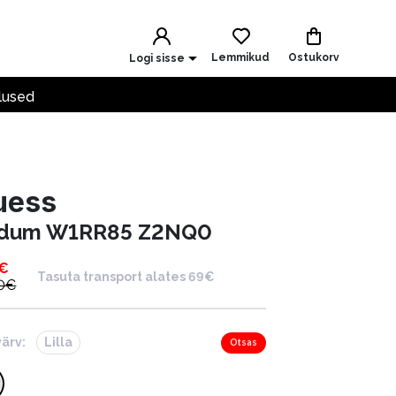
Lemmikud
Ostukorv
Logi sisse
lused
uess
dum W1RR85 Z2NQ0
€
Tasuta transport alates 69€
0
€
värv:
Lilla
Otsas