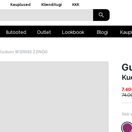
Kauplused
Klienditugi
KKK
Ilutooted
Outlet
Lookbook
Blogi
Kaup
Kudum W1RR85 Z2NQ0
G
Ku
7.40
74.0
Vali 