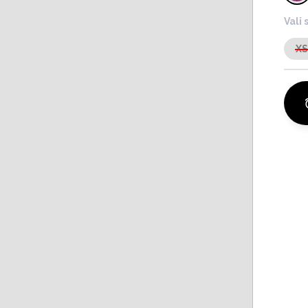
Vali 
X