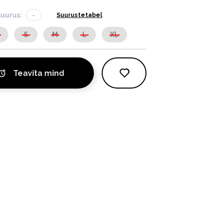
suurus:
-
Suurustetabel
S
S
M
L
XL
Teavita mind