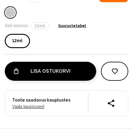
Vali suurus:
12ml
Suurustetabel
12ml
LISA OSTUKORVI
Toote saadavus kauplustes
Vaata kaupluseid