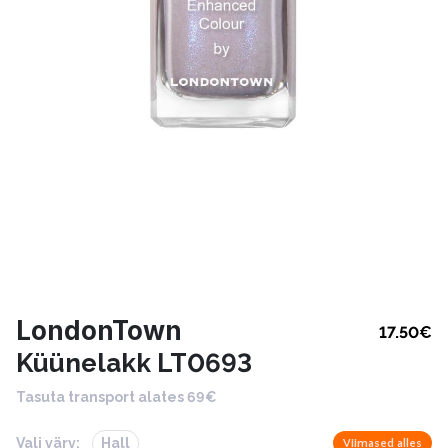
LondonTown
17.50
€
Küünelakk LT0693
Tasuta transport alates 69€
Vali värv:
Hall
Viimased alles