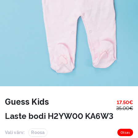
Guess Kids
17.50
€
35.00
€
Laste bodi H2YW00 KA6W3
Vali värv:
Roosa
Otsas