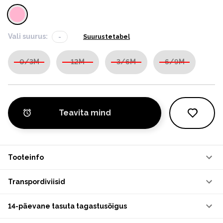
Vali suurus:
-
Suurustetabel
0/3M
12M
3/6M
6/9M
Teavita mind
Tooteinfo
Transpordiviisid
14-päevane tasuta tagastusõigus