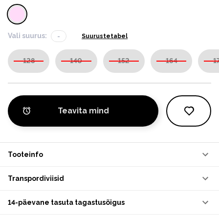
Vali suurus:
-
Suurustetabel
128
140
152
164
1
Teavita mind
Tooteinfo
Transpordiviisid
14-päevane tasuta tagastusõigus