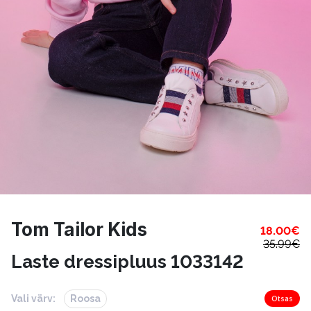
Tom Tailor Kids
18.00
€
35.99
€
Laste dressipluus 1033142
Vali värv:
Roosa
Otsas