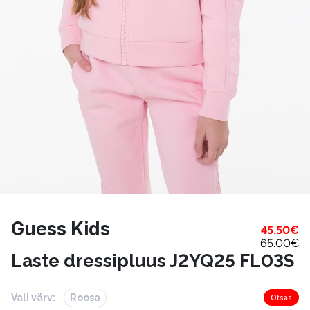
Guess Kids
45.50
€
65.00
€
Laste dressipluus J2YQ25 FL03S
Vali värv:
Roosa
Otsas