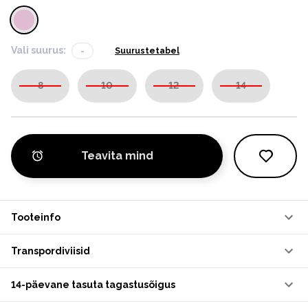
Vali suurus:
-
Suurustetabel
8
10
12
14
Teavita mind
Tooteinfo
Transpordiviisid
14-päevane tasuta tagastusõigus