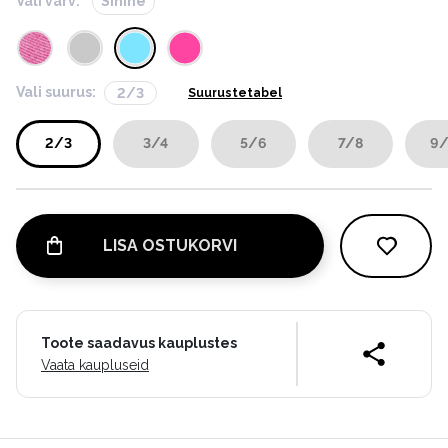
Vali värv:
Sinine
Vali suurus:
2/3
Suurustetabel
2/3
3/4
5/6
7/8
9/
LISA OSTUKORVI
Toote saadavus kauplustes
Vaata kaupluseid