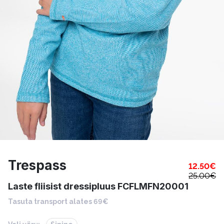
Trespass
12.50
€
25.00
€
Laste fliisist dressipluus FCFLMFN20001
Tasuta transport alates 69€