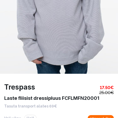
Trespass
17.50
€
25.00
€
Laste fliisist dressipluus FCFLMFN20001
Tasuta transport alates 69€