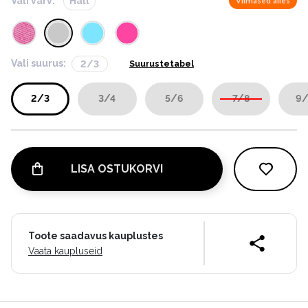
Vali värv:
Hall
Viimased alles
Vali suurus:
2/3
Suurustetabel
2/3
3/4
5/6
7/8
9/
LISA OSTUKORVI
Toote saadavus kauplustes
Vaata kaupluseid