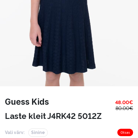
Guess Kids
48.00
€
80.00
€
Laste kleit J4RK42 5012Z
Vali värv:
Sinine
Otsas