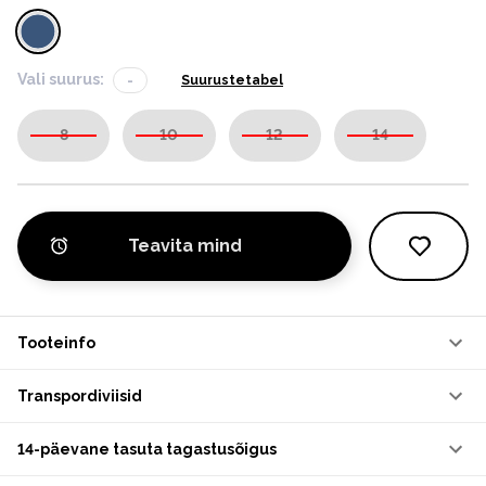
Vali suurus:
-
Suurustetabel
8
10
12
14
Teavita mind
Tooteinfo
Transpordiviisid
14-päevane tasuta tagastusõigus