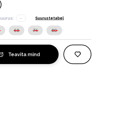
suurus:
-
Suurustetabel
2
68
74
80
Teavita mind