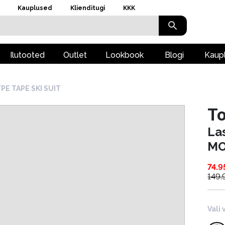
Kauplused
Klienditugi
KKK
Ilutooted
Outlet
Lookbook
Blogi
Kaup
E TAPE SKI SUIT
To
La
MO
74.9
149.
Vali 