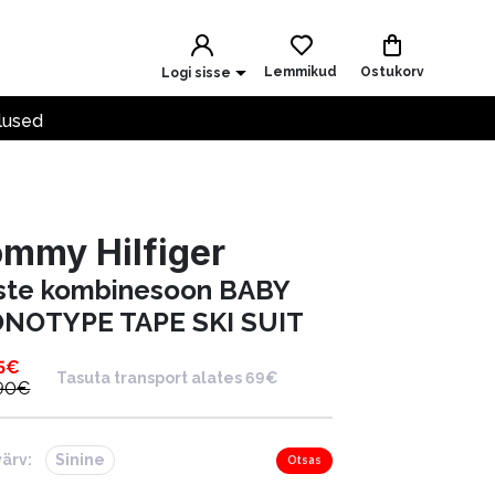
Lemmikud
Ostukorv
Logi sisse
lused
mmy Hilfiger
ste kombinesoon BABY
NOTYPE TAPE SKI SUIT
5
€
Tasuta transport alates 69€
90
€
värv:
Sinine
Otsas