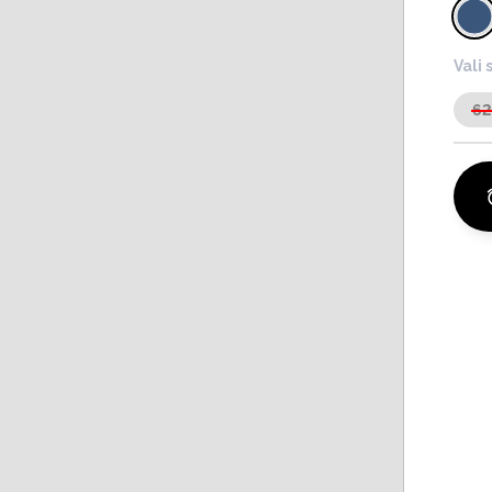
Vali 
6