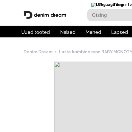
ET
Tarneinfo
Uued tooted
Naised
Mehed
Lapsed
Denim Dream
›
Laste kombinesoon BABY MONOTYP