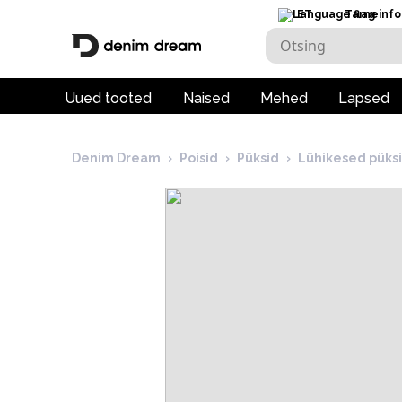
ET
Tarneinfo
Uued tooted
Naised
Mehed
Lapsed
Denim Dream
›
Poisid
›
Püksid
›
Lühikesed püks