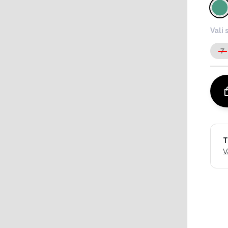
Vali 
7
T
V