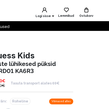
Lemmikud
Ostukorv
Logi sisse
lused
uess Kids
ste lühikesed püksid
RD01 KA6R3
00
€
Tasuta transport alates 69€
0
€
värv:
Roheline
Viimased alles