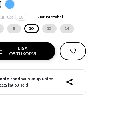
suurus:
10
Suurustetabel
8
10
12
14
LISA
OSTUKORVI
oote saadavus kauplustes
aata kaupluseid