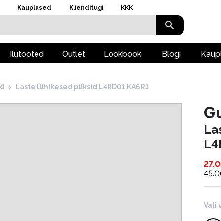
Kauplused
Klienditugi
KKK
Ilutooted
Outlet
Lookbook
Blogi
Kaup
id
›
Laste lühikesed püksid L4RD01 KA6R3
G
La
L4
27.
45.0
Vali 