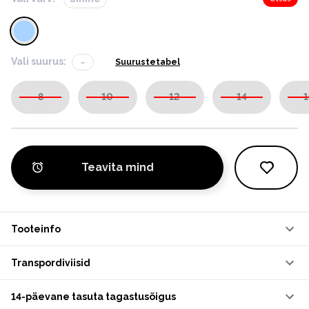
Vali suurus:
-
Suurustetabel
8
10
12
14
1
Teavita mind
Tooteinfo
Transpordiviisid
14-päevane tasuta tagastusõigus