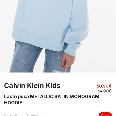
Calvin Klein Kids
50.90
€
84.90
€
Laste pusa METALLIC SATIN MONOGRAM
HOODIE
Vali värv:
Sinine
Otsas