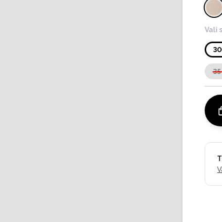
Vali 
3
35
T
V