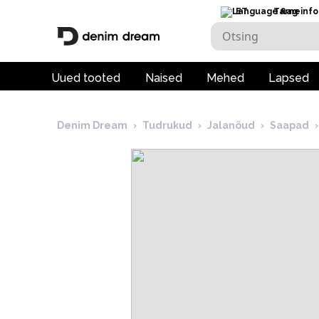
ET
Tarneinfo
Uued tooted
Naised
Mehed
Lapsed
Denim Dream
›
Tudrukud
›
Jalanõud
›
Saapad
›