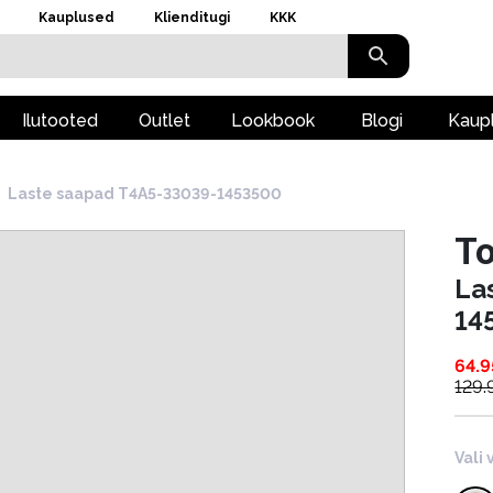
Kauplused
Klienditugi
KKK
Ilutooted
Outlet
Lookbook
Blogi
Kaup
Laste saapad T4A5-33039-1453500
To
La
14
64.9
129.
Vali 