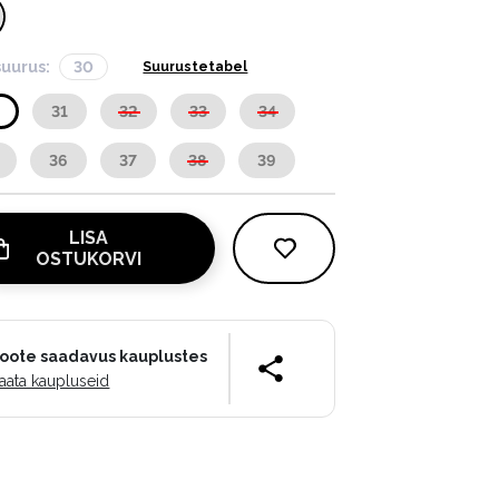
suurus:
30
Suurustetabel
0
31
32
33
34
36
37
38
39
LISA
OSTUKORVI
oote saadavus kauplustes
aata kaupluseid