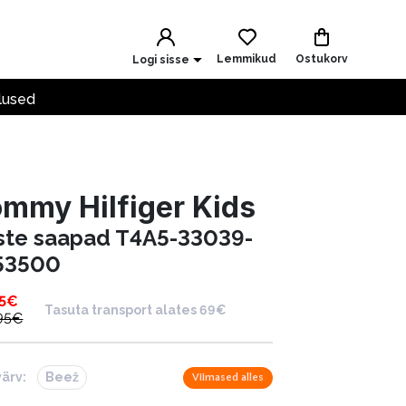
Lemmikud
Ostukorv
Logi sisse
lused
mmy Hilfiger Kids
ste saapad T4A5-33039-
53500
5
€
Tasuta transport alates 69€
95
€
värv:
Beež
Viimased alles