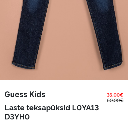
Guess Kids
36.00
€
60.00
€
Laste teksapüksid L0YA13
D3YH0