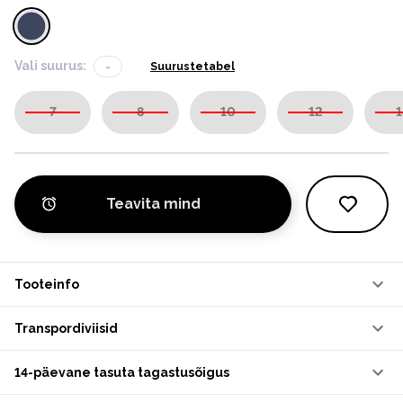
Vali suurus:
-
Suurustetabel
7
8
10
12
1
Teavita mind
Tooteinfo
Transpordiviisid
14-päevane tasuta tagastusõigus