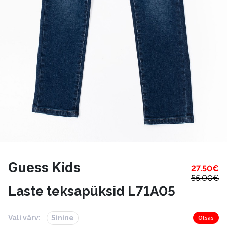
Guess Kids
27.50
€
55.00
€
Laste teksapüksid L71A05
Vali värv:
Sinine
Otsas