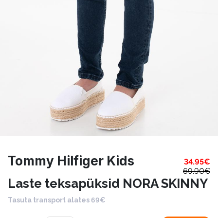
Tommy Hilfiger Kids
34.95
€
69.90
€
Laste teksapüksid NORA SKINNY
Tasuta transport alates 69€