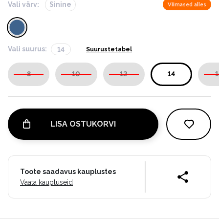
Vali värv:
Sinine
Viimased alles
Vali suurus:
14
Suurustetabel
8
10
12
14
1
LISA OSTUKORVI
Toote saadavus kauplustes
Vaata kaupluseid