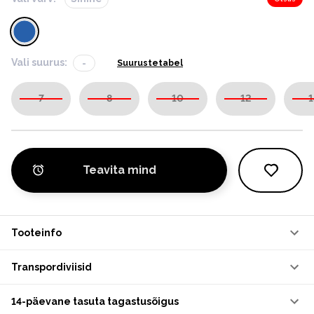
Vali suurus:
-
Suurustetabel
7
8
10
12
1
Teavita mind
Tooteinfo
Transpordiviisid
14-päevane tasuta tagastusõigus