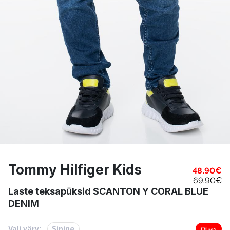
Tommy Hilfiger Kids
48.90
€
69.90
€
Laste teksapüksid SCANTON Y CORAL BLUE
DENIM
Vali värv:
Sinine
Otsas