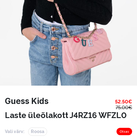
Guess Kids
52.50
€
75.00
€
Laste üleõlakott J4RZ16 WFZL0
Vali värv:
Roosa
Otsas