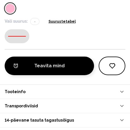
Vali suurus:
-
Suurustetabel
-
Teavita mind
Tooteinfo
Transpordiviisid
14-päevane tasuta tagastusõigus