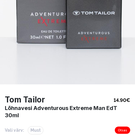
Tom Tailor
14.90
€
Lõhnavesi Adventurous Extreme Man EdT
30ml
Vali värv:
Must
Otsas