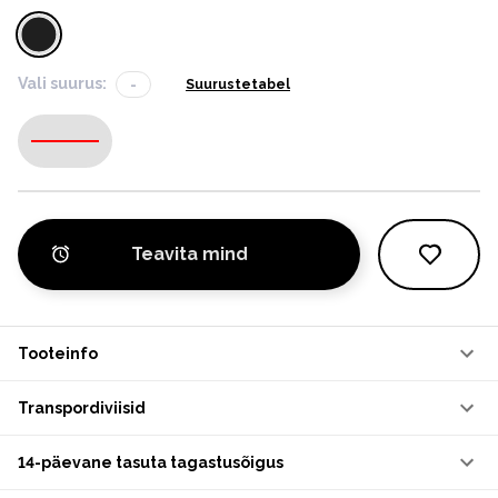
Vali suurus:
-
Suurustetabel
-
Teavita mind
Tooteinfo
Transpordiviisid
14-päevane tasuta tagastusõigus