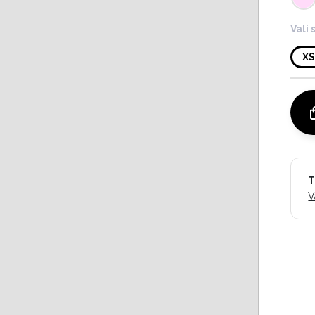
Vali 
X
T
V