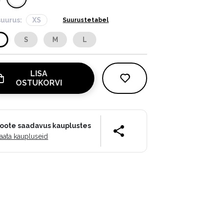
suurus:
XS
Suurustetabel
S
S
M
L
LISA
OSTUKORVI
oote saadavus kauplustes
aata kaupluseid