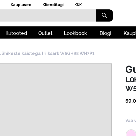
Kauplused
Klienditugi
KKK
Ilutooted
Outlet
Lookbook
Blogi
Kaup
Lühikeste käistega triiksärk W5GH98 WH7P1
G
Lüh
W5
69.
Vali 