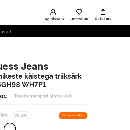
Lemmikud
Ostukorv
Logi sisse
lused
uess Jeans
ikeste käistega triiksärk
GH98 WH7P1
00
€
Tasuta transport alates 69€
värv:
Valge
Viimased alles