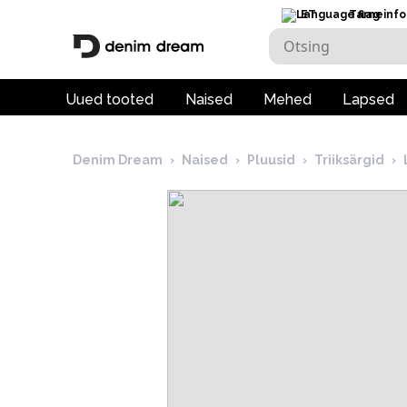
ET
Tarneinfo
Uued tooted
Naised
Mehed
Lapsed
Denim Dream
›
Naised
›
Pluusid
›
Triiksärgid
›