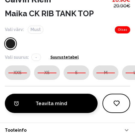
20.90
€
29.90
€
Maika CK RIB TANK TOP
Vali värv:
Must
Otsas
Vali suurus:
-
Suurustetabel
XXS
XS
S
M
Teavita mind
Tooteinfo