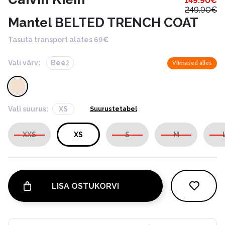
149.90
€
249.90
€
Mantel BELTED TRENCH COAT
Tasuta transport alates 69€
Vali värv:
Beež
Viimased alles
Vali suurus:
XS
Suurustetabel
XXS
XS
S
M
LISA OSTUKORVI