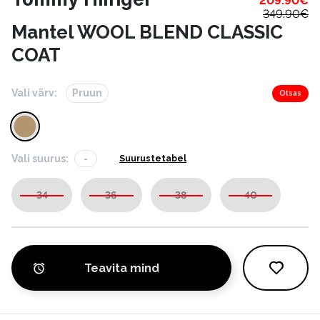
209.90
€
349.90
€
Mantel WOOL BLEND CLASSIC
COAT
Vali värv:
Pruun
Otsas
Vali suurus:
-
Suurustetabel
34
36
38
40
Teavita mind