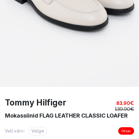
Tommy Hilfiger
83.90
€
139.90
€
Mokassiinid FLAG LEATHER CLASSIC LOAFER
Vali värv:
Valge
Otsas