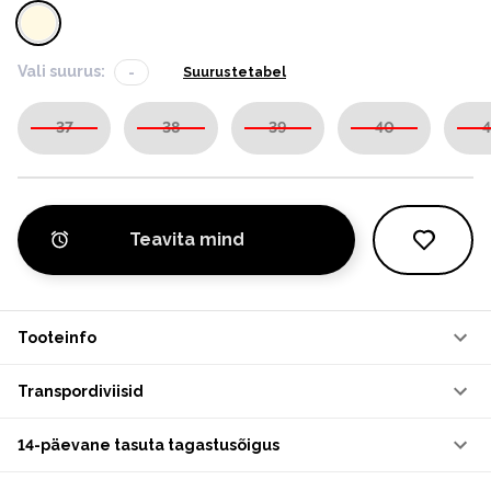
Vali suurus:
-
Suurustetabel
37
38
39
40
4
Teavita mind
Tooteinfo
Transpordiviisid
14-päevane tasuta tagastusõigus