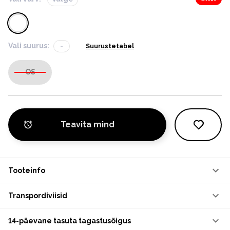
Vali suurus:
-
Suurustetabel
OS
Teavita mind
Tooteinfo
Transpordiviisid
14-päevane tasuta tagastusõigus