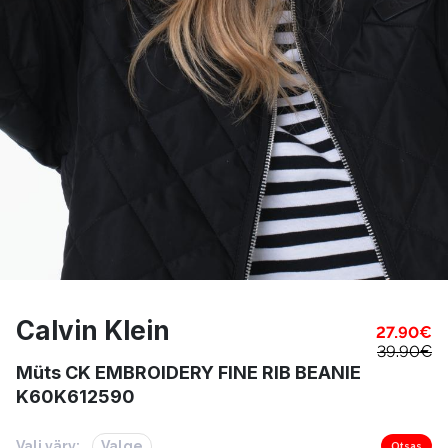
Calvin Klein
27.90
€
39.90
€
Müts CK EMBROIDERY FINE RIB BEANIE
K60K612590
Vali värv:
Valge
Otsas