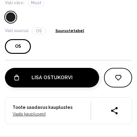
Vali värv:
Must
Vali suurus:
OS
Suurustetabel
OS
LISA OSTUKORVI
Toote saadavus kauplustes
Vaata kaupluseid