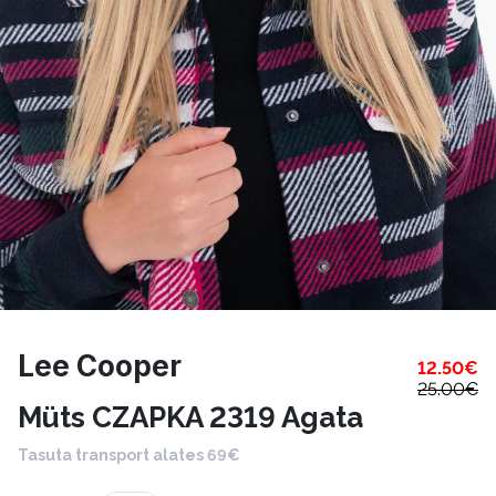
Lee Cooper
12.50
€
25.00
€
Müts CZAPKA 2319 Agata
Tasuta transport alates 69€