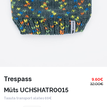
Trespass
9.60
€
32.00
€
Müts UCHSHATR0015
Tasuta transport alates 69€