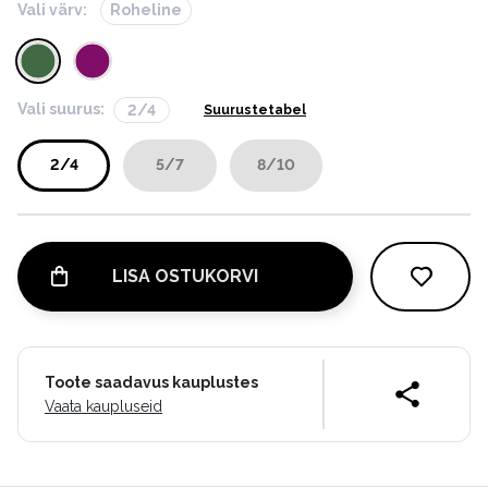
Vali värv:
Roheline
Vali suurus:
2/4
Suurustetabel
2/4
5/7
8/10
LISA OSTUKORVI
Toote saadavus kauplustes
Vaata kaupluseid