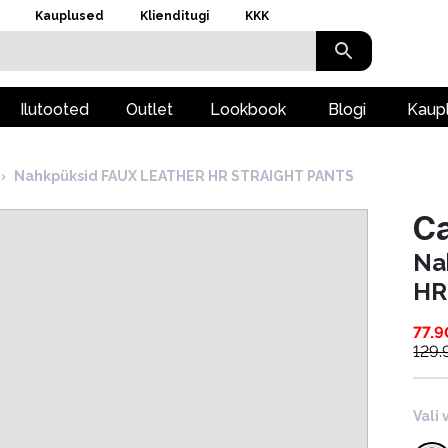
Kauplused
Klienditugi
KKK
Ilutooted
Outlet
Lookbook
Blogi
Kaup
›
Nahkpüksid FAUX LEATHER HR STRAIGHT PANTS
Ca
Na
HR
77.9
129.
Vali 