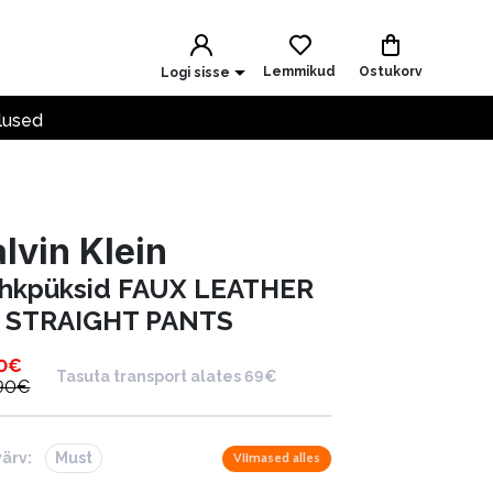
Lemmikud
Ostukorv
Logi sisse
lused
lvin Klein
hkpüksid FAUX LEATHER
 STRAIGHT PANTS
0
€
Tasuta transport alates 69€
90
€
värv:
Must
Viimased alles