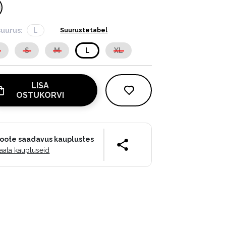
suurus:
L
Suurustetabel
S
S
M
L
XL
LISA
OSTUKORVI
oote saadavus kauplustes
aata kaupluseid