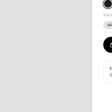
Vali 
X
T
V