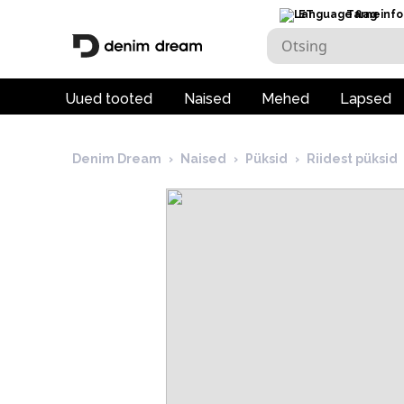
ET
Tarneinfo
Uued tooted
Naised
Mehed
Lapsed
Denim Dream
›
Naised
›
Püksid
›
Riidest püksid