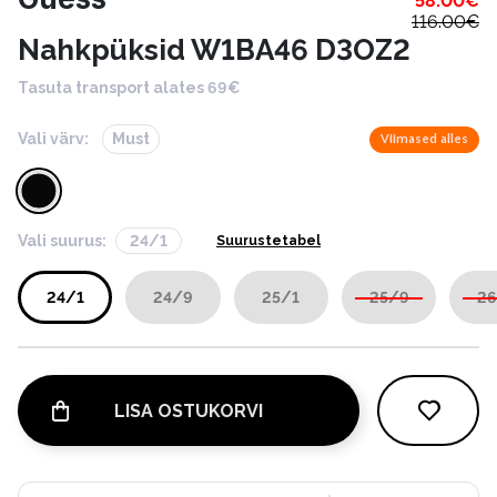
58.00
€
116.00
€
Nahkpüksid W1BA46 D3OZ2
Tasuta transport alates 69€
Vali värv:
Must
Viimased alles
Vali suurus:
24/1
Suurustetabel
24/1
24/9
25/1
25/9
26
LISA OSTUKORVI