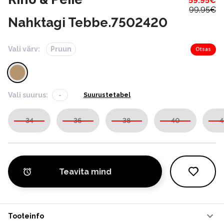
59.95
€
99.95
€
Nahktagi Tebbe.7502420
Vali värv:
Pruun
Otsas
Vali suurus:
-
Suurustetabel
34
36
38
40
4
Teavita mind
Tooteinfo