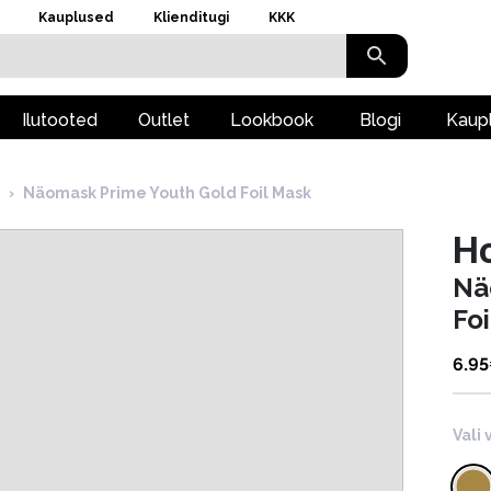
Kauplused
Klienditugi
KKK
Ilutooted
Outlet
Lookbook
Blogi
Kaup
›
Näomask Prime Youth Gold Foil Mask
Ho
Nä
Fo
6.95
Vali 