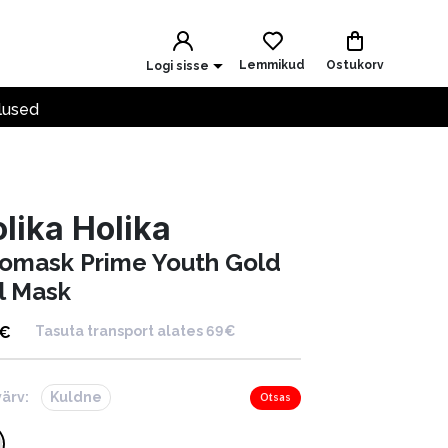
Lemmikud
Ostukorv
Logi sisse
lused
lika Holika
omask Prime Youth Gold
il Mask
€
Tasuta transport alates 69€
värv:
Kuldne
Otsas