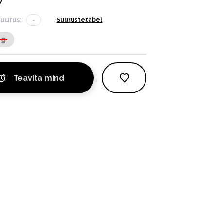
suurus:
-
Suurustetabel
 g
Teavita mind