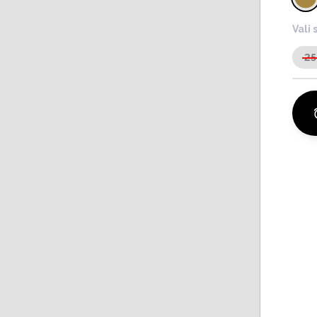
Vali 
25