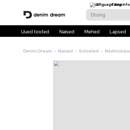
ET
Tarneinfo
Uued tooted
Naised
Mehed
Lapsed
Denim Dream
›
Naised
›
Ilutooted
›
Näohooldus