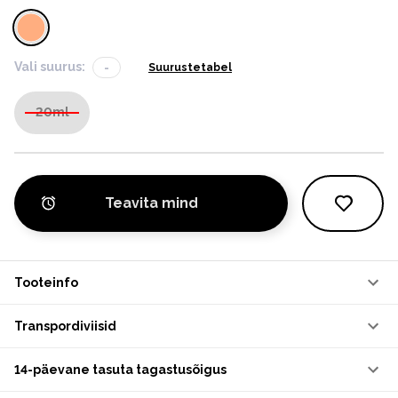
Vali suurus:
-
Suurustetabel
20ml
Teavita mind
Tooteinfo
Transpordiviisid
14-päevane tasuta tagastusõigus