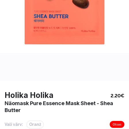
Holika Holika
2.20
€
Näomask Pure Essence Mask Sheet - Shea
Butter
Vali värv:
Oranž
Otsas