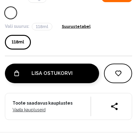
Vali suurus:
118ml
Suurustetabel
118ml
LISA OSTUKORVI
Toote saadavus kauplustes
Vaata kaupluseid