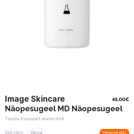
Image Skincare
45.00
€
Näopesugeel MD Näopesugeel
Tasuta transport alates 69€
Vali värv:
Valge
Viimased alles