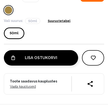
Vali suurus:
50ml
Suurustetabel
50ml
LISA OSTUKORVI
Toote saadavus kauplustes
Vaata kaupluseid