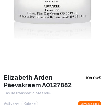
Elizabeth Arden
108.00
€
Päevakreem A0127882
Tasuta transport alates 69€
Vali värv:
Kuldne
Viimased alles